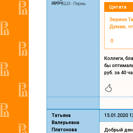
декан
НИУ ВШЭ - Пермь
Цитата
Зюрина Та
Думаю, чт
0
Коллеги, бл
бы оптималь
руб. за 40 ч
Татьяна
15.01.2020 1
Валерьевна
Платонова
Добрый ден