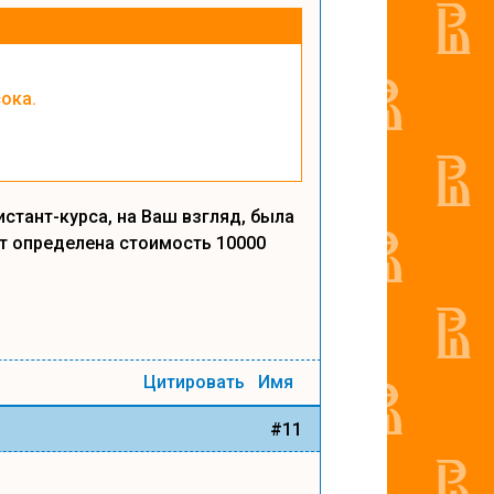
ока.
стант-курса, на Ваш взгляд, была
т определена стоимость 10000
Цитировать
Имя
#11