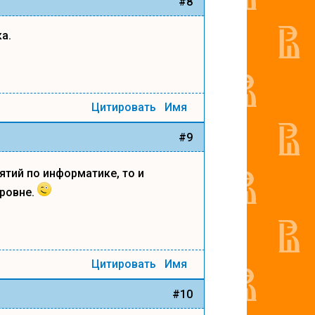
#8
а.
Цитировать
Имя
#9
тий по информатике, то и
уровне.
Цитировать
Имя
#10