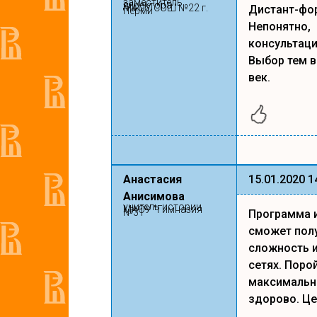
заместитель
директора
МАОУ СОШ №22 г.
Дистант-фор
Перми
Непонятно, 
консультаци
Выбор тем в
век.
Анастасия
15.01.2020 1
Анисимова
учитель истории
МАОУ "Гимназия
№31"
Программа и
сможет полу
сложность и
сетях. Поро
максимально
здорово. Це