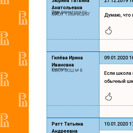
Зюрина Татьяна
27.12.2019 1
Анатольевна
Зам директора по
УВР
МАОУ "ГИМНАЗИЯ"
Думаю, что 
Гилёва Ирина
09.01.2020 1
Ивановна
Учитель
МБОУ СОШ № 8
Если школа
обычный шко
Ратт Татьяна
10.01.2020 1
Андреевна