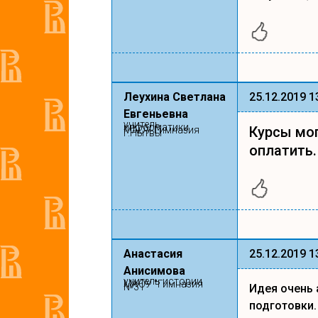
Леухина Светлана
25.12.2019 1
Евгеньевна
учитель
информатики
Курсы мог
МАОУ Гимназия
г.Нытвы
оплатить.
Анастасия
25.12.2019 1
Анисимова
учитель истории
МАОУ "Гимназия
№31"
Идея очень 
подготовки.