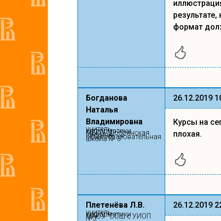
иллюстрация
результате,
формат дол
Богданова
26.12.2019 1
Наталья
Владимировна
Курсы на се
учитель
информатики
МБОУ "Добрянская
плохая.
средняя
общеобразовательная
школа № 3"
Плетенёва Л.В.
26.12.2019 2
учитель
информатики
МАОУ "СОШ с УИОП
№3"