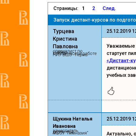
Страницы:
1
2
След.
Запуск дистант-курсов по подгото
Турцева
25.12.2019 1
Кристина
Уважаемые к
Павловна
специалист по
учебно-
стартует пи
методической работе
НИУ ВШЭ - Пермь
«Дистант-ку
дистанционн
учебных зав
Щукина Наталья
25.12.2019 1
Ивановна
заместитель
директора
МБОУ "Гимназия"
Актуально, 