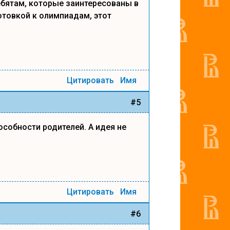
ебятам, которые заинтересованы в
отовкой к олимпиадам, этот
Цитировать
Имя
#5
особности родителей. А идея не
Цитировать
Имя
#6