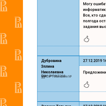
Могу ошибат
информатик
Все, кто сд
полгода ост
задания выс
Дубровина
27.12.2019 1
Эллина
Николаевна
Предложени
Зам. директора
МАОУ "Гимназия №
33"