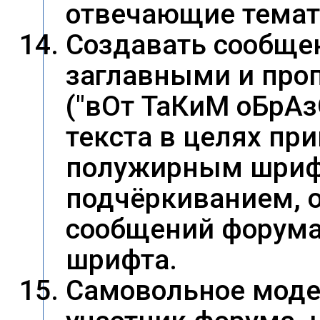
отвечающие темат
Cоздавать сообщ
заглавными и про
("вОт ТаКиМ оБрА
текста в целях пр
полужирным шрифт
подчёркиванием, о
сообщений форума
шрифта.
Самовольное модер