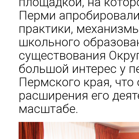
площадкой, на кото
Перми апробировали
практики, механизм
школьного образован
существования Округ
большой интерес у п
Пермского края, что
расширения его деят
масштабе.