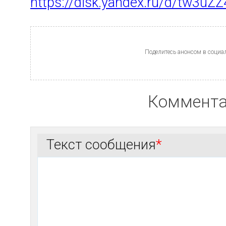
https://disk.yandex.ru/d/tw3uZZ
Поделитесь анонсом в социал
Коммент
Текст сообщения
*