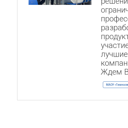
решени
ограни
профес
разраб
продук
участи
лучшие
компан
Ждем В
МАОУ «Гимнази