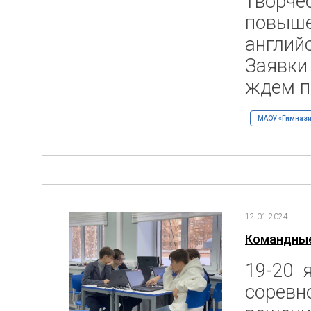
творче
повыше
англий
Заявки
ждем п
МАОУ «Гимнази
12.01.2024
Командные
19-20 
соревн