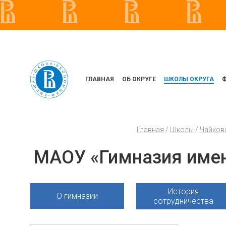
ГЛАВНАЯ
ОБ ОКРУГЕ
ШКОЛЫ ОКРУГА
Главная
/
Школы
/
Чайков
МАОУ «Гимназия имен
История
О гимназии
сотрудничества