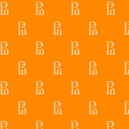
кругозора, не толь
экзаменам, но и д
школьникам – любит
что любите.