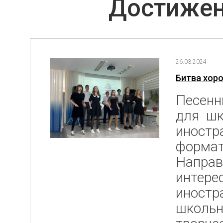
Достижен
26.03.2024
Битва хор
Песенн
для шк
иностр
формат
Направ
интере
иностр
школьн