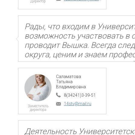
Рады, что входим в Универси
возможность участвовать в 
проводит Вышка. Всегда сле
округа, ценим и знаем проф
сотрудников, преподавателе
сотрудничать дальше.
Саламатова
Татьяна
Владимировна
8(34241)3-39-51
14stv@mail.ru
Деятельность Университетско