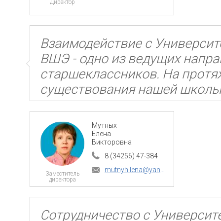
Взаимодействие с Университ
ВШЭ - одно из ведущих напр
старшеклассников. На протя
существования нашей школы 
принимают активное участие
ВШЭ. Компетентность, креат
Мутных
доброжелательность - это гл
Елена
Викторовна
сотрудников ВШЭ, которые р
8 (34256) 47-384
новых идей, интересных встр
mutnyh.lena@yandex.ru
результатов.
Сотрудничество с Университ