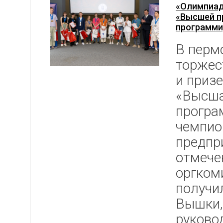
«Олимпиад
«Высшей п
программ
В перм
торжес
и приз
«Высша
програ
чемпио
предпр
отмече
оргком
получи
Вышки,
руково