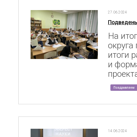
27.06.2024
Подведены 
На ито
округа
итоги 
и форм
проект
Поздравляем
14.06.2024