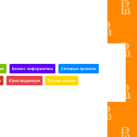
ия
Бизнес-информатика
Сетевые проекты
м
Юриспруденция
Летние школы