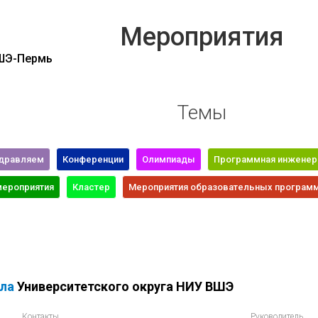
Мероприятия
ВШЭ-Пермь
Темы
дравляем
Конференции
Олимпиады
Программная инженер
мероприятия
Кластер
Мероприятия образовательных програм
ла
Университетского округа НИУ ВШЭ
Контакты
Руководитель