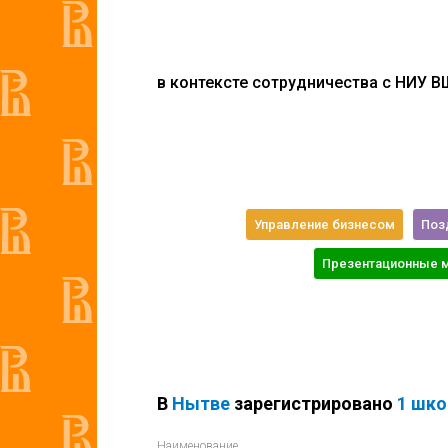
в контексте сотрудничества с НИУ 
Управление бизнесом
Поз
Презентационные 
В
Нытве
зарегистрировано
1 шко
Наименование